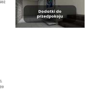
ież
Dodatki do
przedpokoju
o,
ze