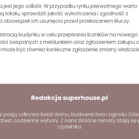
 jest jego odbiór. W przypadku rynku pierwotnego warto
ą lokalu, sprawdzić jakość wykończenia i zgodność z
a obowiązek ich usunięcia przed przekazaniem kluczy.
istracją budynku w celu przepisania liczników na nowego
lności związanych z meldunkiem oraz zgłoszeniem zakupu 
i może być również konieczne zgłoszenie zmiany właścici
Redakcja superhouse.pl
z pasją odkrywa świat domu, budownictwa i ogrodu. Dziel
atwić codzienne wybory. Z nami złożone tematy stają się p
czytelnika.