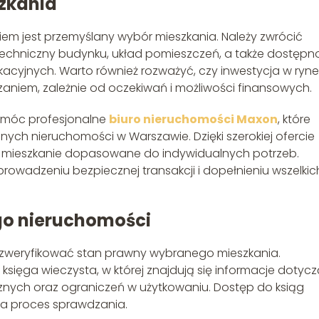
zkania
kiem jest przemyślany wybór mieszkania. Należy zwrócić
n techniczny budynku, układ pomieszczeń, a także dostępn
ukacyjnych. Warto również rozważyć, czy inwestycja w ryne
aniem, zależnie od oczekiwań i możliwości finansowych.
omóc profesjonalne
biuro nieruchomości Maxon
, które
innych nieruchomości w Warszawie. Dzięki szerokiej ofercie
ć mieszkanie dopasowane do indywidualnych potrzeb.
owadzeniu bezpiecznej transakcji i dopełnieniu wszelkic
go nieruchomości
zweryfikować stan prawny wybranego mieszkania.
sięga wieczysta, w której znajdują się informacje dotyc
znych oraz ograniczeń w użytkowaniu. Dostęp do ksiąg
ia proces sprawdzania.