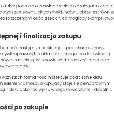
o także poprosić o zaświadczenie o niezaleganiu z opła
 dotyczące ewentualnych meldunków. Dobrze jest równie
jęta roszczeniami osób trzecich, co mogłoby skomplikowa
pnej i finalizacja zakupu
uchomość, następnym krokiem jest podpisanie umowy
ywilnoprawnej lub aktu notarialnego, co daje większą
ów z transakcją. W umowie warto zawrzeć informacje
unków płatności.
 wszystkich formalności następuje podpisanie aktu
niesienie własności, a kupujący staje się pełnoprawnym
akcji należy dokonać wpisu w księdze wieczystej i dopełnić
ości po zakupie