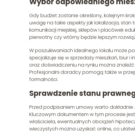
Wybór odpowiedniego mies
Gdy budżet zostanie określony, kolejnym kro
uwagę na takie aspekty jak lokalizacja, sta
komunikacji miejskiej, sklepów i placówek ed
pierwotny czy wtórny będzie lepszym rozwiąz
W poszukiwaniach idealnego lokalu może p
specjalizuje się w sprzedaży mieszkań, biur i 
oraz doświadczeniu na rynku można znaleź
Profesjonalni doradcy pomogą także w przepr
formalności.
Sprawdzenie stanu prawne
Przed podpisaniem umowy warto dokładnie 
Kluczowym dokumentem w tym procesie jest k
właściciela, ewentualnych obciążeń hipotec
wieczystych można uzyskać online, co ułatw