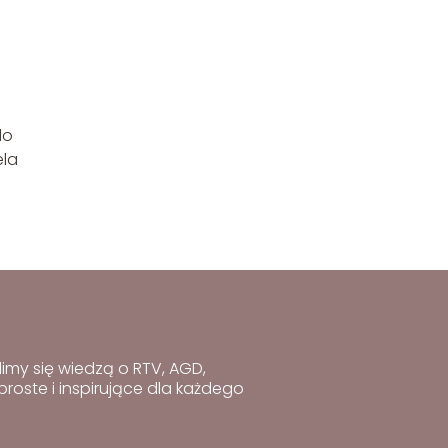
do
ela
imy się wiedzą o RTV, AGD,
roste i inspirujące dla każdego