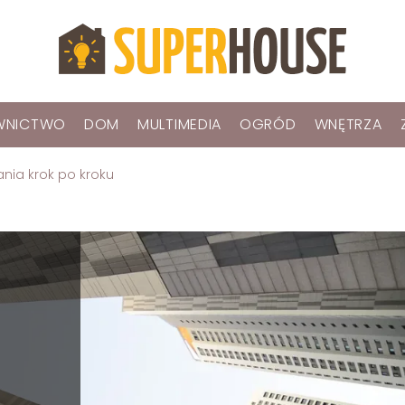
WNICTWO
DOM
MULTIMEDIA
OGRÓD
WNĘTRZA
nia krok po kroku