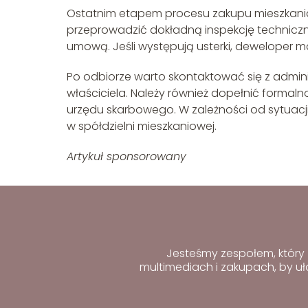
Ostatnim etapem procesu zakupu mieszkania
przeprowadzić dokładną inspekcję techniczn
umową. Jeśli występują usterki, deweloper m
Po odbiorze warto skontaktować się z admin
właściciela. Należy również dopełnić forma
urzędu skarbowego. W zależności od sytuacj
w spółdzielni mieszkaniowej.
Artykuł sponsorowany
Jesteśmy zespołem, który 
multimediach i zakupach, by uł